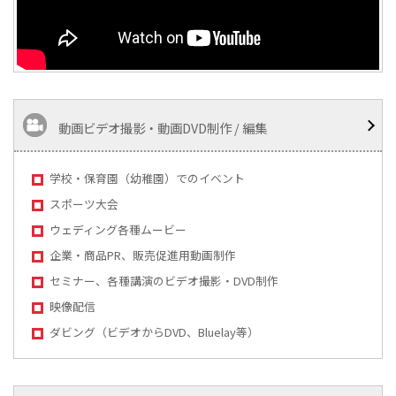
動画ビデオ撮影・動画DVD制作 / 編集
学校・保育園（幼稚園）でのイベント
スポーツ大会
ウェディング各種ムービー
企業・商品PR、販売促進用動画制作
セミナー、各種講演のビデオ撮影・DVD制作
映像配信
ダビング（ビデオからDVD、Bluelay等）