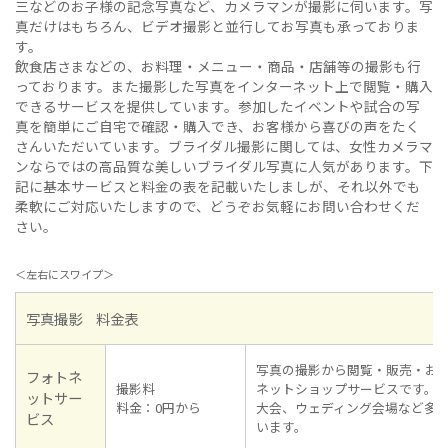
三などのお子様の記念写真など、カメラマンが撮影に伺います。写
真だけはもちろん、ビデオ撮影と並行してお写真も承っておりま
す。
飲食店さまなどの、お料理・メニュー・商品・店舗等の撮影も行
っております。また撮影した写真をインターネット上で閲覧・購入
できるサービスを提供しています。参加したイベントや試合の写
真を簡単にご自宅で確認・購入でき、お客様から喜びの声をたく
さんいただいています。ブライダル撮影に関しては、女性カメラマ
ンならではの高品質な美しいブライダル写真に人気があります。下
記に基本サービスと料金の表を記載いたしましが、それ以外でも
柔軟にご対応いたしますので、どうぞお気軽にお問い合わせくだ
さい。
＜左右にスワイプ＞
写真撮影 料金表
写真の撮影から閲覧・販売・お
フォトネ
撮影料
ネットショップサービスです。
ットサー
料金：0円から
大会、ウェディング会場など多
ビス
います。