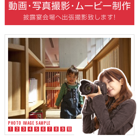
PHOTO IMAGE SAMPLE
1
2
3
4
5
6
7
8
9
10