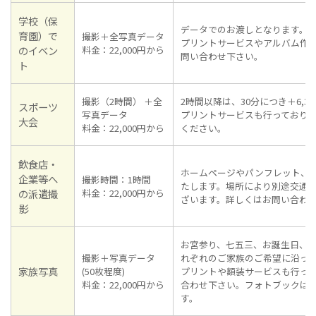
学校（保
データでのお渡しとなります。
育園）
で
撮影＋全写真データ
プリントサービスやアルバム作
のイベン
料金：22,000円から
問い合わせ下さい。
ト
撮影（2時間） ＋全
2時間以降は、30分につき＋6,3
スポーツ
写真データ
プリントサービスも行っており
大会
料金：22,000円から
ください。
飲食店・
ホームページやパンフレット、
企業等へ
撮影時間：1時間
たします。場所により別途交通
の派遣撮
料金：22,000円から
ざいます。詳しくはお問い合わ
影
お宮参り、七五三、お誕生日、
撮影＋写真データ
れぞれのご家族のご希望に沿っ
家族写真
(50枚程度)
プリントや額装サービスも行っ
料金：22,000円から
合わせ下さい。フォトブックは
す。