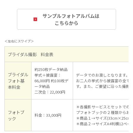
サンプルフォトアルバムは
こちらから
＜左右にスワイプ＞
ブライダル撮影 料金表
約250枚データ納品
ブライダル
挙式＋披露宴：
データでのお渡しとなります。
フォト基
66,000円 約100枚デ
お二人の挙式から披露宴の全て
ータ納品
す。また、ご要望に沿った撮影
本料金
二次会：22,000円
＊各撮影サービスとセットでの
フォトブ
プフォトブックの２種類からお
料金：33,000円
ック
＊商品１→サイズ(33cm×25c
＊商品２→サイズA4判横12ペー