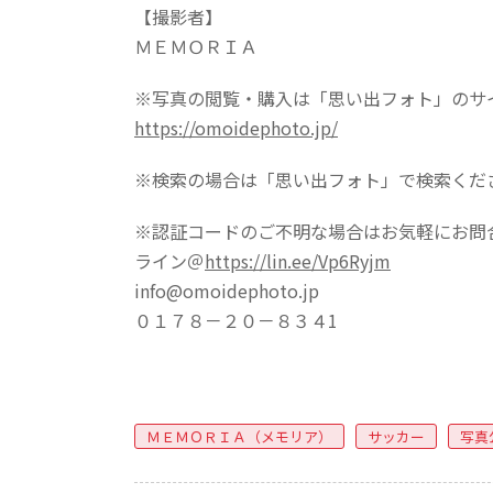
【撮影者】
ＭＥＭＯＲＩＡ
※写真の閲覧・購入は「思い出フォト」のサ
https://omoidephoto.jp/
※検索の場合は「思い出フォト」で検索くだ
※認証コードのご不明な場合はお気軽にお問
ライン＠
https://lin.ee/Vp6Ryjm
info@omoidephoto.jp
０１７８－２０－８３４1
ＭＥＭＯＲＩＡ（メモリア）
サッカー
写真