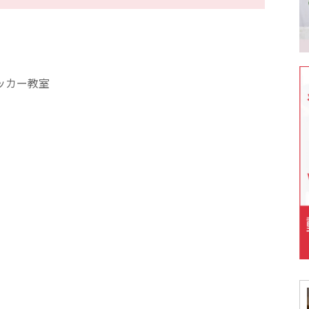
ッカー教室
）