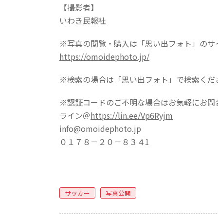
【撮影者】
いわき民報社
※写真の閲覧・購入は「思い出フォト」のサ
https://omoidephoto.jp/
※検索の場合は「思い出フォト」で検索くだ
※認証コードのご不明な場合はお気軽にお問
ライン＠
https://lin.ee/Vp6Ryjm
info@omoidephoto.jp
０１７８－２０－８３４1
サッカー
写真公開