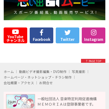
YouTube
Facebook
Twitter
Instagram
チャンネル
↑ PAGE TOP
ホーム
動画ビデオ撮影編集・DVD制作
写真撮影
ホームページ・ネットショップ・チラシ制作
会社概要・アクセス
お問合せ
一般社団法人 音楽特定利用促進機構
ＭＥＭＯＲＩＡは登録事業者です。