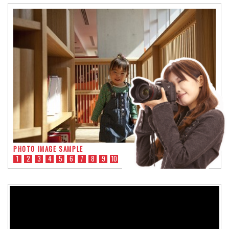
PHOTO IMAGE SAMPLE
1
2
3
4
5
6
7
8
9
10