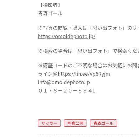
【撮影者】
青森ゴール
※写真の閲覧・購入は「思い出フォト」のサ
https://omoidephoto.jp/
※検索の場合は「思い出フォト」で検索くだ
※認証コードのご不明な場合はお気軽にお問
ライン＠
https://lin.ee/Vp6Ryjm
info@omoidephoto.jp
０１７８－２０－８３４1
サッカー
写真公開
青森ゴール