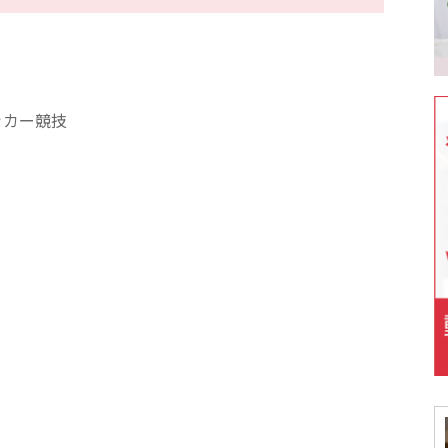
ッカー競技
）