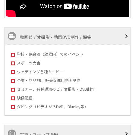
動画ビデオ撮影・動画DVD制作 / 編集
学校・保育園（幼稚園）でのイベント
スポーツ大会
ウェディング各種ムービー
企業・商品PR、販売促進用動画制作
セミナー、各種講演のビデオ撮影・DVD制作
映像配信
ダビング（ビデオからDVD、Bluelay等）
写真・スナップ撮影