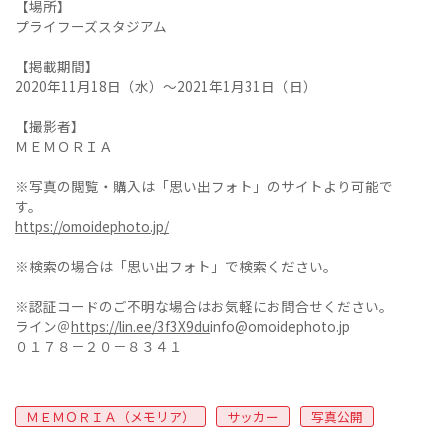
【場所】
プライフーズスタジアム
【掲載期間】
2020年11月18日（水）～2021年1月31日（日）
【撮影者】
ＭＥＭＯＲＩＡ
※写真の閲覧・購入は「思い出フォト」のサイトより可能で
す。
https://omoidephoto.jp/
※検索の場合は「思い出フォト」で検索ください。
※認証コードのご不明な場合はお気軽にお問合せください。
ライン＠
https://lin.ee/3f3X9du
info@omoidephoto.jp
０１７８－２０－８３４１
ＭＥＭＯＲＩＡ（メモリア）
サッカー
写真公開