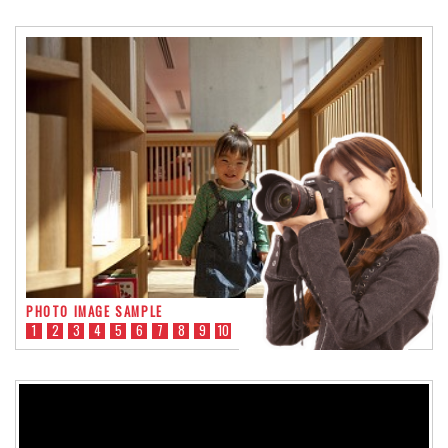
PHOTO IMAGE SAMPLE
1
2
3
4
5
6
7
8
9
10