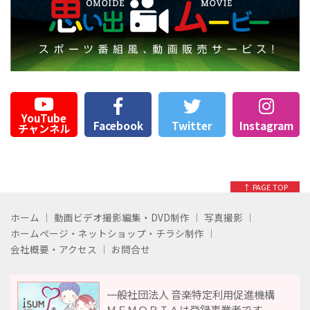
YouTube
Facebook
Twitter
Instagram
チャンネル
↑ PAGE TOP
ホーム
動画ビデオ撮影編集・DVD制作
写真撮影
ホームページ・ネットショップ・チラシ制作
会社概要・アクセス
お問合せ
一般社団法人 音楽特定利用促進機構
ＭＥＭＯＲＩＡは登録事業者です。