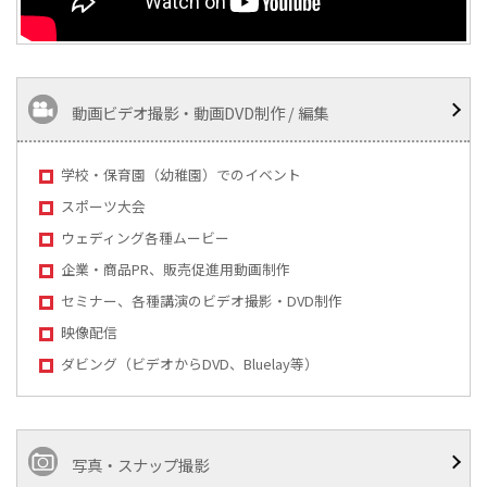
動画ビデオ撮影・動画DVD制作 / 編集
学校・保育園（幼稚園）でのイベント
スポーツ大会
ウェディング各種ムービー
企業・商品PR、販売促進用動画制作
セミナー、各種講演のビデオ撮影・DVD制作
映像配信
ダビング（ビデオからDVD、Bluelay等）
写真・スナップ撮影