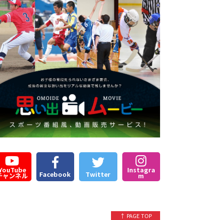
YouTube
Instagra
Facebook
Twitter
チャンネル
m
↑ PAGE TOP