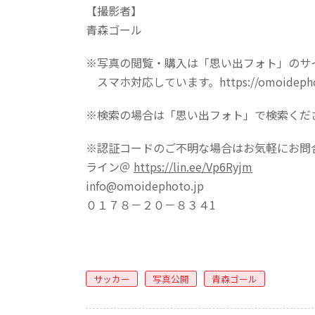
【撮影者】
青森ゴール
※写真の閲覧・購入は「思い出フォト」のサ
スマホ対応しています。https://omoidephot
※検索の場合は「思い出フォト」で検索くだ
※認証コードのご不明な場合はお気軽にお問
ライン＠
https://lin.ee/Vp6Ryjm
info@omoidephoto.jp
０１７８－２０－８３４1
サッカー
写真公開
青森ゴール