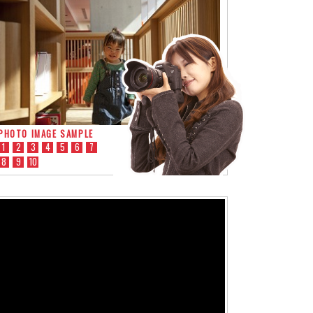
PHOTO IMAGE SAMPLE
1
2
3
4
5
6
7
8
9
10