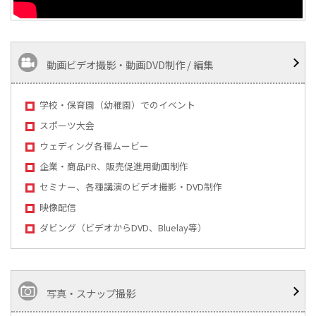
動画ビデオ撮影・動画DVD制作 / 編集
学校・保育園（幼稚園）でのイベント
スポーツ大会
ウェディング各種ムービー
企業・商品PR、販売促進用動画制作
セミナー、各種講演のビデオ撮影・DVD制作
映像配信
ダビング（ビデオからDVD、Bluelay等）
写真・スナップ撮影