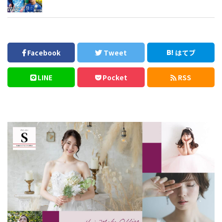
Facebook
Tweet
はてブ
LINE
Pocket
RSS