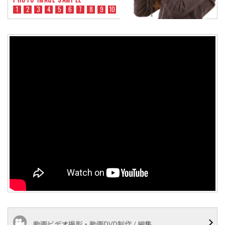
1
2
3
4
5
6
7
8
9
10
動画ビデオ撮影・動画DVD制作 / 編集