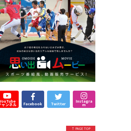
YouTube
Instagra
Facebook
Twitter
チャンネル
m
↑ PAGE TOP