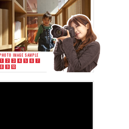
PHOTO IMAGE SAMPLE
1
2
3
4
5
6
7
8
9
10