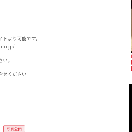
）
イトより可能です。
o.jp/
さい。
合せください。
写真公開