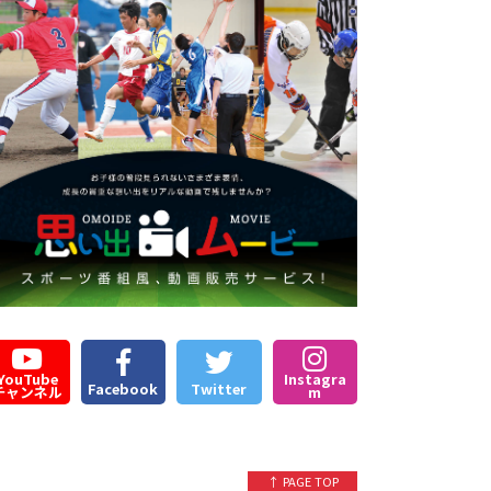
YouTube
Instagra
Facebook
Twitter
チャンネル
m
↑ PAGE TOP