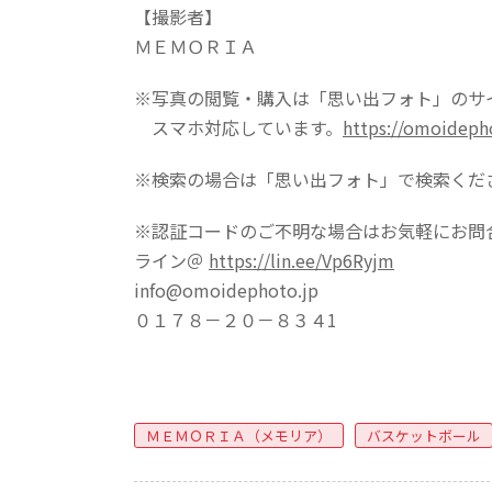
【撮影者】
ＭＥＭＯＲＩＡ
※写真の閲覧・購入は「思い出フォト」のサ
スマホ対応しています。
https://omoideph
※検索の場合は「思い出フォト」で検索くだ
※認証コードのご不明な場合はお気軽にお問
ライン＠
https://lin.ee/Vp6Ryjm
info@omoidephoto.jp
０１７８－２０－８３４1
ＭＥＭＯＲＩＡ（メモリア）
バスケットボール