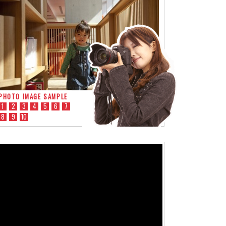
PHOTO IMAGE SAMPLE
1
2
3
4
5
6
7
8
9
10