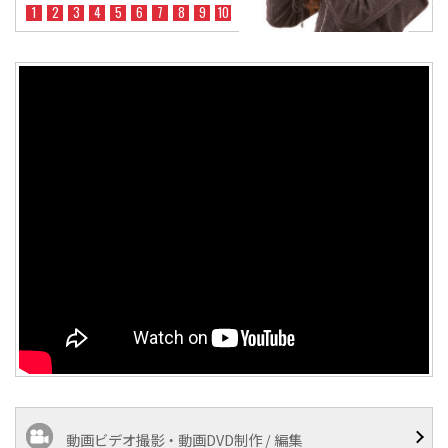
1
2
3
4
5
6
7
8
9
10
動画ビデオ撮影・動画DVD制作 / 編集