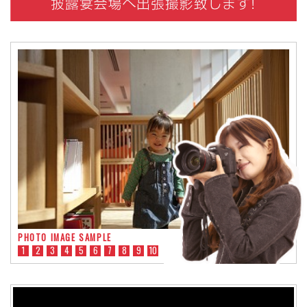
PHOTO IMAGE SAMPLE
1
2
3
4
5
6
7
8
9
10