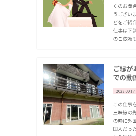
くのお問
うござい
どをご紹
仕事は下
のご依頼もあ
ご縁が
での動
2023.09.17
この仕事
三味線の
の時に外
国人だっ