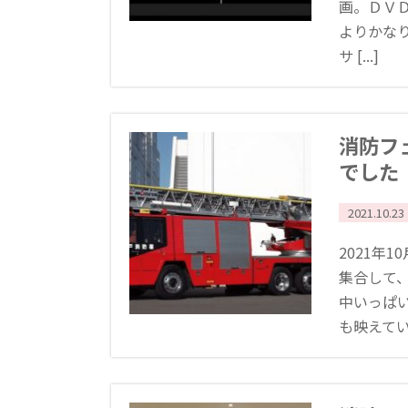
画。ＤＶ
よりかな
サ [...]
消防フ
でした
2021.10.23
2021年
集合して
中いっぱ
も映えていま