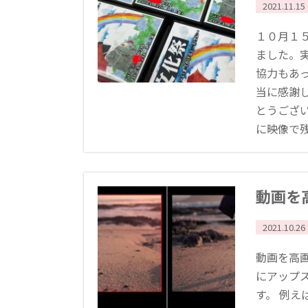
2021.11.15
１０月１
ました。
協力もあ
当に感謝
とうござ
に映像で残す
動画を
2021.10.26
動画を高
にアップ​
す。 例