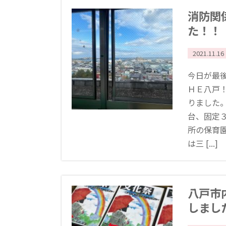
消防関
た！！
2021.11.16
今日が最
ＨＥ八戸
りました
台、固定３
所の保育
は三 [...]
八戸市
しまし