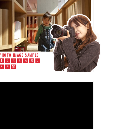
PHOTO IMAGE SAMPLE
1
2
3
4
5
6
7
8
9
10