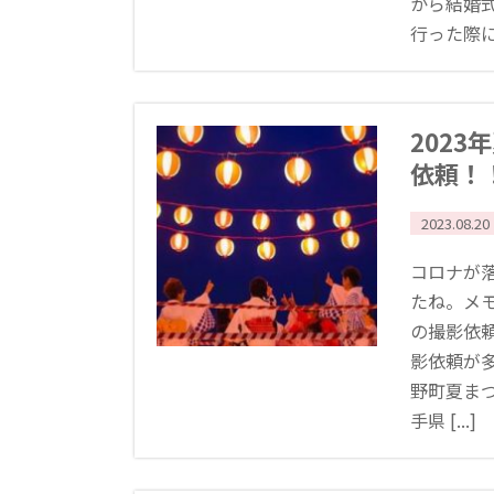
から結婚
行った際にど
202
依頼！
2023.08.20
コロナが
たね。メ
の撮影依
影依頼が
野町夏ま
手県 [...]