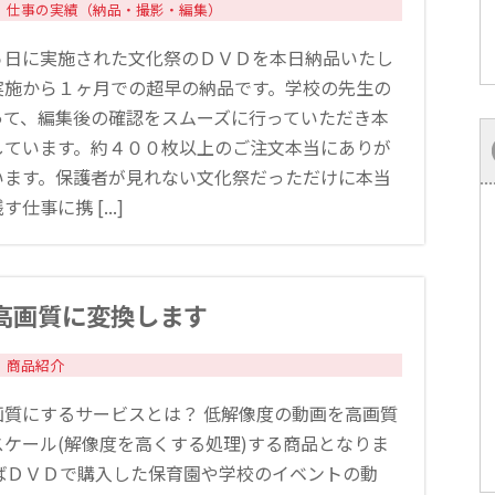
仕事の実績（納品・撮影・編集）
５日に実施された文化祭のＤＶＤを本日納品いたし
実施から１ヶ月での超早の納品です。学校の先生の
って、編集後の確認をスムーズに行っていただき本
しています。約４００枚以上のご注文本当にありが
います。保護者が見れない文化祭だっただけに本当
仕事に携 [...]
高画質に変換します
商品紹介
画質にするサービスとは？ 低解像度の動画を高画質
スケール(解像度を高くする処理)する商品となりま
えばＤＶＤで購入した保育園や学校のイベントの動