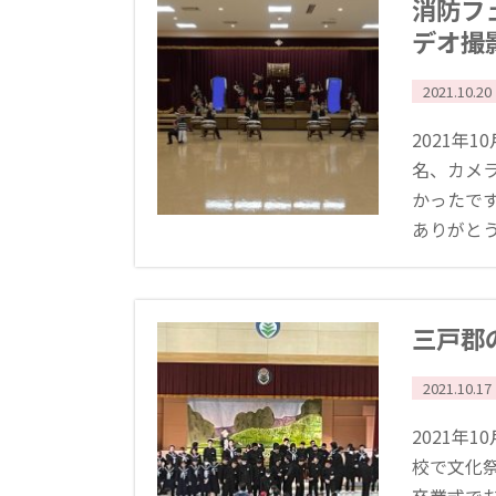
消防フ
デオ撮
2021.10.20
2021年
名、カメ
かったで
ありがとうご
三戸郡
2021.10.17
2021年
校で文化