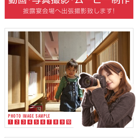
PHOTO IMAGE SAMPLE
1
2
3
4
5
6
7
8
9
10