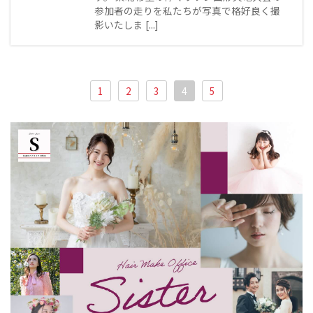
参加者の走りを私たちが写真で格好良く撮
影いたしま [...]
1
2
3
4
5