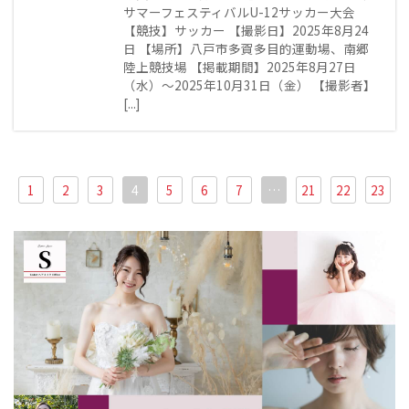
サマーフェスティバルU-12サッカー大会
【競技】サッカー 【撮影日】2025年8月24
日 【場所】八戸市多賀多目的運動場、南郷
陸上競技場 【掲載期間】2025年8月27日
（水）～2025年10月31日（金） 【撮影者】
[...]
1
2
3
4
5
6
7
…
21
22
23