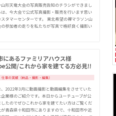
ン山形天竜大会の写真販売告知のチラシができまし
ちは、今大会で公式写真撮影・販売を行います思い
カスタマーセンターです。 東北希望の襷マラソン山
会の参加者の走りを私たちが写真で格好良く撮影い
市にあるファミリアハウス様
ube公開/これから家を建てる方必見!!
仕事の実績（納品・撮影・編集）
、2022年3月に動画撮影と動画編集をさせていた
た企業様のご紹介です。本日からユーチューブが公
ましたのでぜひこれから家を建てたい方はご覧くだ
社が青森県十和田市にありますので、十和田市や近