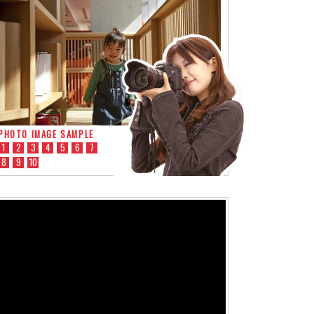
PHOTO IMAGE SAMPLE
1
2
3
4
5
6
7
8
9
10