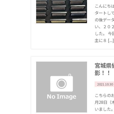
こんにち
タートし
の後デー
い、２０
した。 
主に８ [...]
宮城県
影！！
2021.10.30
こちらの
月28日（
いました