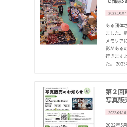
で撮影
2023.10.07
ある団体
ました。
メモリア
影がある
行きます
た。 2023年
第２回
写真販
2022.04.16
2022年