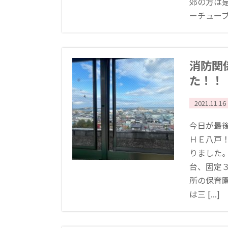
郊の方は
ーチューブで
消防関
た！！
2021.11.16
今日が最
ＨＥ八戸
りました
台、固定３
所の保育
は三 [...]