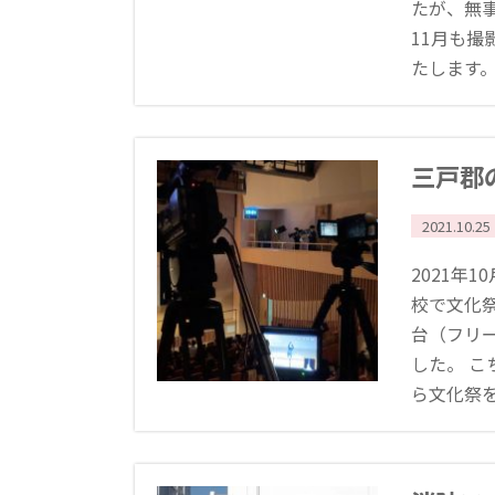
たが、無
11月も
たします。 [
三戸郡
2021.10.25
2021年
校で文化
台（フリ
した。 
ら文化祭を