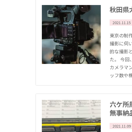
秋田県
2021.11.15
東京の制
撮影に伺
的な撮影と
た。 今
カメラマ
ッフ数や機材 
六ケ所
無事納
2021.11.09