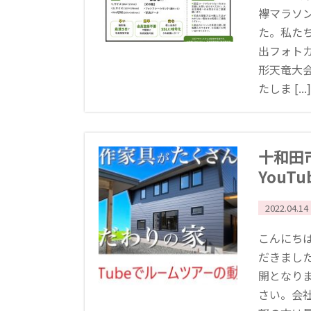
襷マラソ
た。私た
出フォト
形天竜大
たしま [...]
十和田
YouT
2022.04.14
こんにちは
だきまし
開となり
さい。会