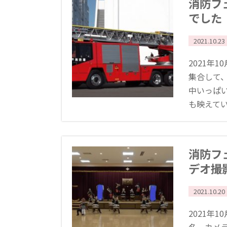
消防フ
でした
2021.10.23
2021年
集合して
中いっぱ
も映えていま
消防フ
デオ撮
2021.10.20
2021年