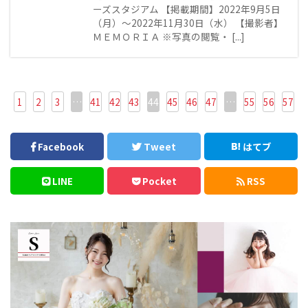
ーズスタジアム 【掲載期間】2022年9月5日
（月）～2022年11月30日（水） 【撮影者】
ＭＥＭＯＲＩＡ ※写真の閲覧・ [...]
1
2
3
…
41
42
43
44
45
46
47
…
55
56
57
Facebook
Tweet
はてブ
LINE
Pocket
RSS