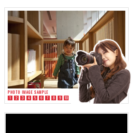
PHOTO IMAGE SAMPLE
1
2
3
4
5
6
7
8
9
10