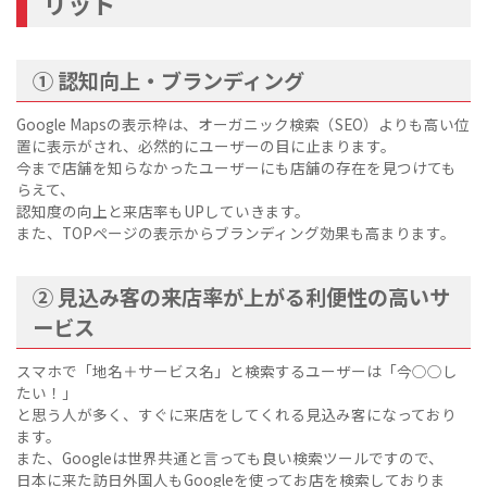
リット
① 認知向上・ブランディング
Google Mapsの表示枠は、オーガニック検索（SEO）よりも高い位
置に表示がされ、必然的にユーザーの目に止まります。
今まで店舗を知らなかったユーザーにも店舗の存在を見つけても
らえて、
認知度の向上と来店率もUPしていきます。
また、TOPページの表示からブランディング効果も高まります。
② 見込み客の来店率が上がる利便性の高いサ
ービス
スマホで「地名＋サービス名」と検索するユーザーは「今○○し
たい！」
と思う人が多く、すぐに来店をしてくれる見込み客になっており
ます。
また、Googleは世界共通と言っても良い検索ツールですので、
日本に来た訪日外国人もGoogleを使ってお店を検索しておりま