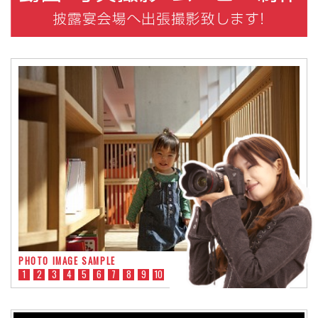
PHOTO IMAGE SAMPLE
1
2
3
4
5
6
7
8
9
10