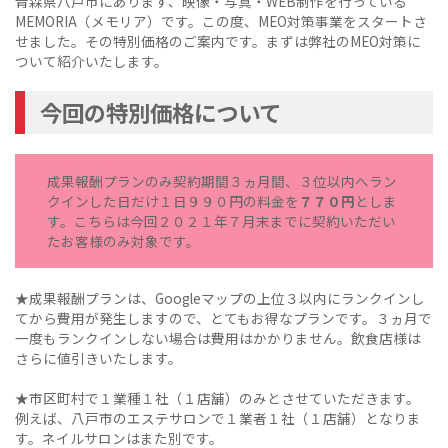
青森県八戸市にあります、映像・写真・WEB制作を行っている
MEMORIA（メモリア）です。この度、MEO対策事業をスタートさ
せました。その特別価格のご案内です。まずは弊社のMEO対策に
ついて紹介いたします。
今回の特別価格について
成果報酬プランのみ契約期間３ヵ月間、３位以内へラン
クインした日だけ１日９９０円の料金を
７７０円
としま
す。こちらは今回２０２１年７月末までに契約いただい
たお客様のみ対象です。
★成果報酬プランは、Googleマップの上位３以内にランクインし
てから費用が発生しますので、とてもお得なプランです。３ヵ月で
一度もランクインしない場合は費用はかかりません。飲食店様は
さらに値引きいたします。
★市区町村で１業種１社（１店舗）のみとさせていただきます。
例えば、八戸市のエステサロンで１業者１社（１店舗）となりま
す。ネイルサロンはまた別です。