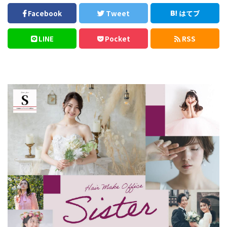
Facebook
Tweet
はてブ
LINE
Pocket
RSS