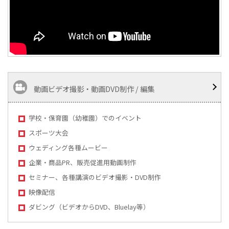
動画ビデオ撮影・動画DVD制作 / 編集
学校・保育園（幼稚園）でのイベント
スポーツ大会
ウェディング各種ムービー
企業・商品PR、販売促進用動画制作
セミナー、各種講演のビデオ撮影・DVD制作
映像配信
ダビング（ビデオからDVD、Bluelay等）