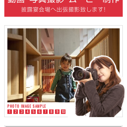
PHOTO IMAGE SAMPLE
1
2
3
4
5
6
7
8
9
10