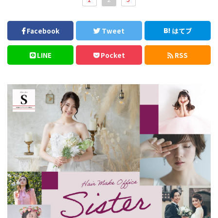
Facebook
Tweet
はてブ
LINE
Pocket
RSS