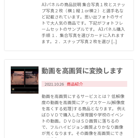
A3パネルの商品説明 集合写真１枚とスナッ
プ写真２枚（横１縦１or横２）と選手名な
ど記載されています。思い出フォトのサイ
トで大人気の商品です。下記がフォトフレ
ームセットのサンプルです。 A3パネル購入
手順 １．集合写真を選びカードに入れます
ます。２．スナップ写真２枚を選び [...]
動画を高画質に変換します
2021.10.26
商品紹介
動画を高画質にするサービスとは？ 低解像
度の動画を高画質にアップ​スケール(解像度
を高くする処理)する商品となります。 例え
ばＤＶＤで購入した保育園や学校のイベン
トの動画。ＤＶＤはＳＤ画質に落ちるの
で、フルハイビジョン画質よりかなり画像
が荒くなります。その画像を高画質にでき